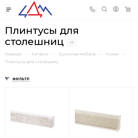
Плинтусы для
столешниц
25
—
—
—
—
Главная
Каталог
Кухонная мебель
Кухни
Плинтусы для столешниц
ФИЛЬТР