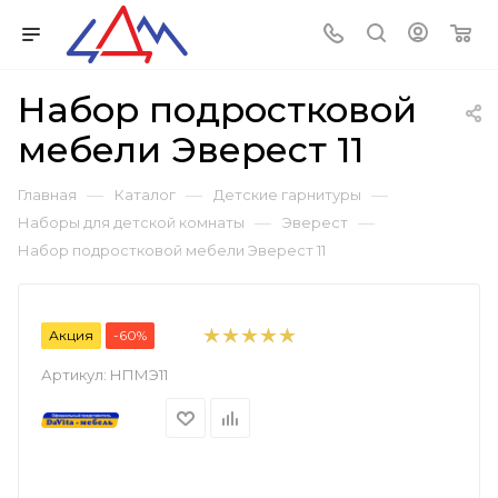
Набор подростковой
мебели Эверест 11
—
—
—
Главная
Каталог
Детские гарнитуры
—
—
Наборы для детской комнаты
Эверест
Набор подростковой мебели Эверест 11
Акция
-60%
Артикул:
НПМЭ11