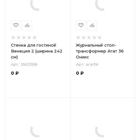
Стенка для гостиной
Журнальный стол-
Венеция 2 (ширина 242
трансформер Агат 36
см)
Оникс
Арт.: 55623558
Арт.: агат36
0
₽
0
₽