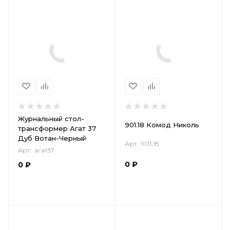
Журнальный стол-
901.18 Комод Николь
трансформер Агат 37
Дуб Вотан-Черный
Арт.: 901,18
Арт.: агат37
0
₽
0
₽