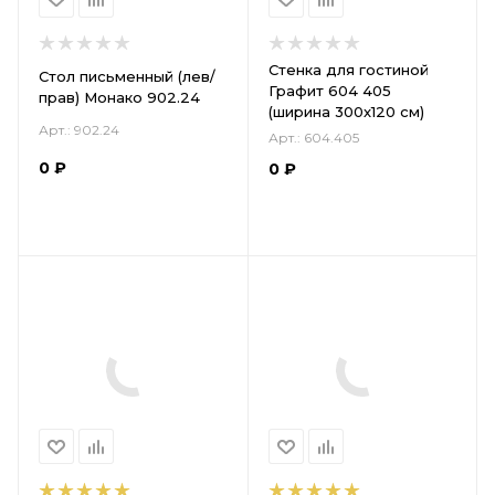
Стенка для гостиной
Стол письменный (лев/
Графит 604 405
прав) Монако 902.24
(ширина 300х120 см)
Арт.: 902.24
Арт.: 604.405
0
₽
0
₽