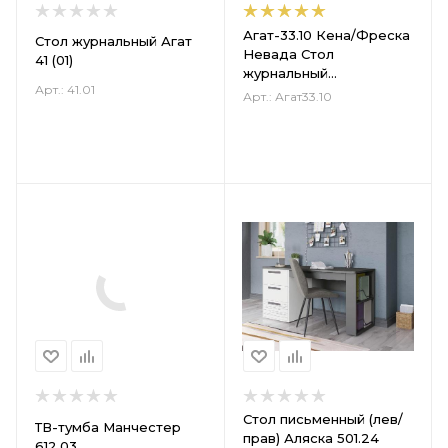
Агат-33.10 Кена/Фреска
Стол журнальный Агат
Невада Стол
41 (01)
журнальный
Арт.: 41.01
900х600х450
Арт.: Агат33.10
Стол письменный (лев/
ТВ-тумба Манчестер
прав) Аляска 501.24
612.03