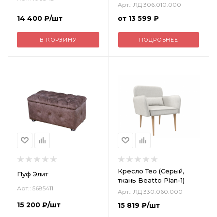
Арт.: ЛД 306.010.000
14 400
₽
/шт
от
13 599 ₽
В КОРЗИНУ
ПОДРОБНЕЕ
Кресло Тео (Серый,
Пуф Элит
ткань Beatto Plan-1)
Арт.: 5685411
Арт.: ЛД 330.060.000
15 200
₽
/шт
15 819
₽
/шт