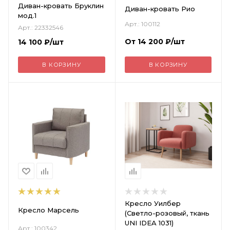
Диван-кровать Бруклин
Диван-кровать Рио
мод.1
Арт.: 100112
Арт.: 22332546
От
14 200
₽
/шт
14 100
₽
/шт
В КОРЗИНУ
В КОРЗИНУ
Кресло Уилбер
Кресло Марсель
(Светло-розовый, ткань
UNI IDEA 1031)
Арт.: 100342