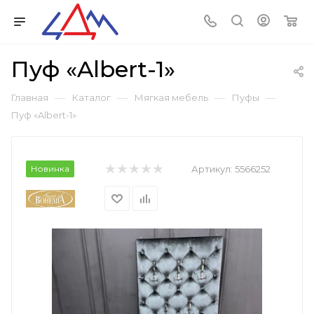
Пуф «Albert-1»
—
—
—
—
Главная
Каталог
Мягкая мебель
Пуфы
Пуф «Albert-1»
Новинка
Артикул:
5566252