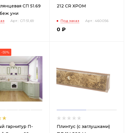
лянцевая СП 51.69
212 CR ХРОМ
 беж уни
каз
Арт.: СП 51,69
Под заказ
Арт.: 460056
0
₽
-59%
й гарнитур П-
Плинтус (с заглушками)