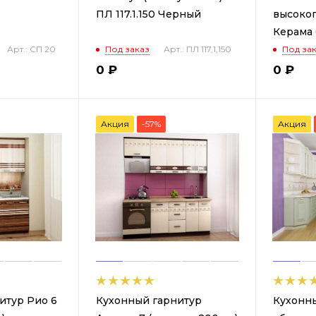
ПЛ 117.1.150 Черный
высоког
Керама
Арт.: СП 20
Под заказ
Арт.: ПЛ 117,1,150
Под за
0
₽
0
₽
Акция
-57%
Акция
итур Рио 6
Кухонный гарнитур
Кухонны