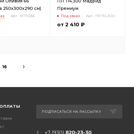
ый Оливия 66
ПЛ 114.300 Мадрид
 250х300х290 см)
Премиум
каз
Арт.: КГПО66
Арт.: ПЛ 114,300
Под заказ
от
2 410 ₽
16
 ОПЛАТЫ
ПОДПИСАТЬСЯ НА РАССЫЛКУ
ставки
ет
+7 (930)
820-23-30