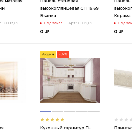
ая матовая
Панель стеновая
Панель 
ин
высокоглянцевая СП 19.69
высоког
Бьянка
Керама
.: СП 18,69
Под заказ
Арт.: СП 19,69
Под за
0
₽
0
₽
Акция
-57%
ая
Кухонный гарнитур П-
Плинтус