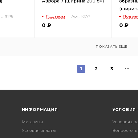
)
Аврора 7 (ширина 200 см)
образн
(ширина
.: КГР6
Под заказ
Арт.: КГА7
Под за
0
₽
0
₽
ПОКАЗАТЬ ЕЩЕ
1
2
3
ИНФОРМАЦИЯ
УСЛОВИЯ
Магазины
Условия до
Условия оплаты
Вопрос-отв