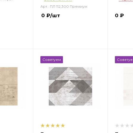
Арт.: ПЛ 112,300 Премиум
0
₽
/шт
0
₽
Советуем
Совету