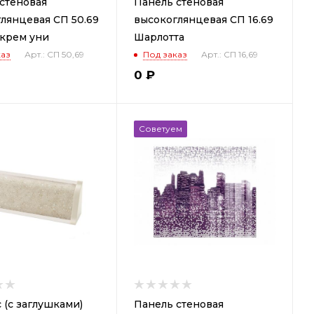
стеновая
Панель стеновая
лянцевая СП 50.69
высокоглянцевая СП 16.69
 крем уни
Шарлотта
каз
Арт.: СП 50,69
Под заказ
Арт.: СП 16,69
0
₽
Советуем
 (с заглушками)
Панель стеновая