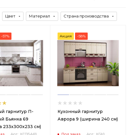
Цвет
Материал
Страна производства
-57%
Акция
-58%
й гарнитур П-
Кухонный гарнитур
й Бьянка 69
Аврора 9 (ширина 240 см)
 233х300х233 см)
каз
Арт.: КГПБА69
Под заказ
Арт.: КГА9