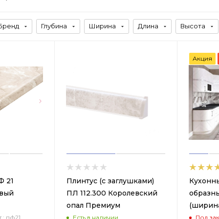
Бренд
Глубина
Ширина
Длина
Высота
Акция
Ф 21
Плинтус (с заглушками)
Кухонны
вый
ПЛ 112.300 Королевский
образны
опал Премиум
(ширина
.: пф21
Есть в наличии
Под за