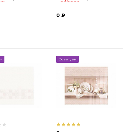
0
₽
ем
Советуем