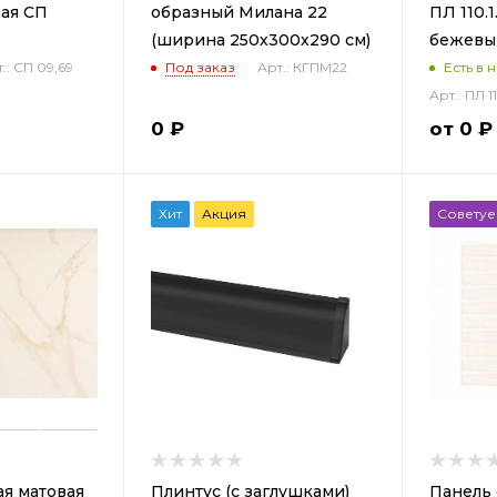
ая СП
образный Милана 22
ПЛ 110.
(ширина 250х300х290 см)
бежевы
.: СП 09,69
Под заказ
Арт.: КГПМ22
Есть в 
Арт.: ПЛ 
0
₽
от
0 ₽
Хит
Акция
Совету
ая матовая
Плинтус (с заглушками)
Панель 