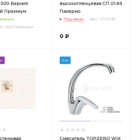
1.300 Берилл
высокоглянцевая СП 01.69
й Премиум
Палермо
Под заказ
Арт.: СП 01,69
наличии
110,1,300 Премиум
0
₽
ем
Хит
стеновая
Смеситель TOPZERO WIX