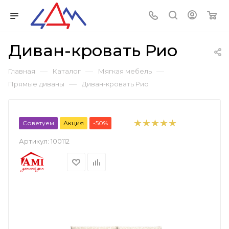
Диван-кровать Рио
—
—
—
Главная
Каталог
Мягкая мебель
—
Прямые диваны
Диван-кровать Рио
Советуем
Акция
-50%
Артикул:
100112