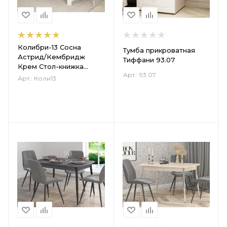
Колибри-13 Сосна
Тумба прикроватная
Астрид/Кембридж
Тиффани 93.07
Крем Стол-книжка
Арт.: 93.07
350(1670)
Арт.: Коли13
(3000)х800х750