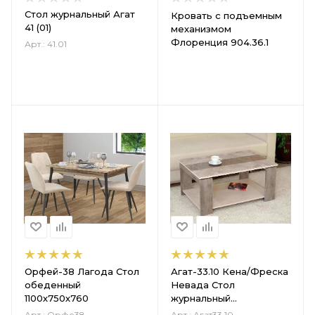
Стол журнальный Агат
Кровать с подъемным
41 (01)
механизмом
Флоренция 904.36.1
Арт.: 41.01
Орфей-38 Лагода Стол
Агат-33.10 Кена/Фреска
обеденный
Невада Стол
1100х750х760
журнальный
900х600х450
Арт.: Орфе38
Арт.: Агат33.10