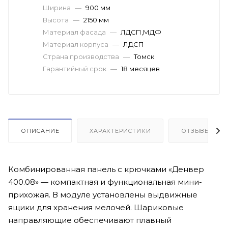
Ширина
—
900 мм
Высота
—
2150 мм
Материал фасада
—
ЛДСП,МДФ
Материал корпуса
—
ЛДСП
Страна производства
—
Томск
Гарантийный срок
—
18 месяцев
ОПИСАНИЕ
ХАРАКТЕРИСТИКИ
ОТЗЫВЫ(4)
Комбинированная панель с крючками «Денвер
400.08» — компактная и функциональная мини-
прихожая. В модуле установлены выдвижные
ящики для хранения мелочей. Шариковые
направляющие обеспечивают плавный