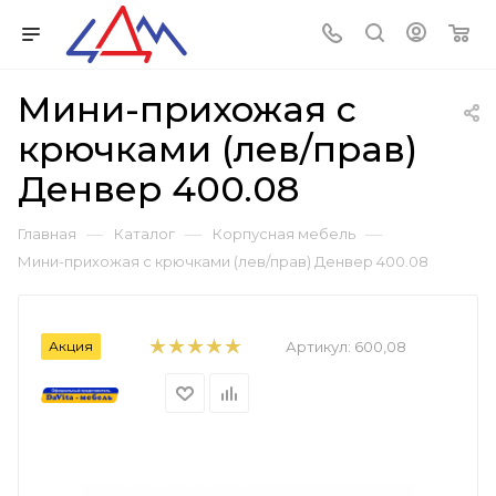
Мини-прихожая с
крючками (лев/прав)
Денвер 400.08
—
—
—
Главная
Каталог
Корпусная мебель
Мини-прихожая с крючками (лев/прав) Денвер 400.08
Акция
Артикул:
600,08