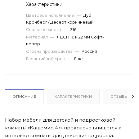
Характеристики
Цветовое исполнение
—
Дуб
Кронберг / Десерт коричневый
Спальное место
—
316
Материал
—
ЛДСП 16 и 22 мм Софт-
велюр
Страна производства
—
Россия
Гарантийный срок
—
8 лет
ОПИСАНИЕ
ХАРАКТЕРИСТИКИ
ОТЗЫВЫ
Набор мебели для детской и подростковой
комнаты «Кашемир 47» прекрасно впишется в
интерьер комнаты для девочки-подростка.