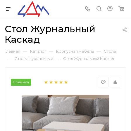
Стол Журнальный
Каскад
—
—
—
Главная
Каталог
Корпусная мебель
Столы
—
—
Столы журнальные
Стол Журнальный Каскад
Новинка