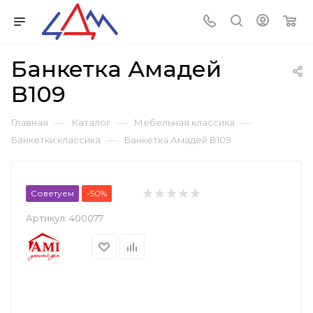
Банкетка Амадей
B109
—
—
—
Главная
Каталог
Мебельная классика
—
Банкетки классика
Банкетка Амадей B109
Советуем
-50%
Артикул:
400077