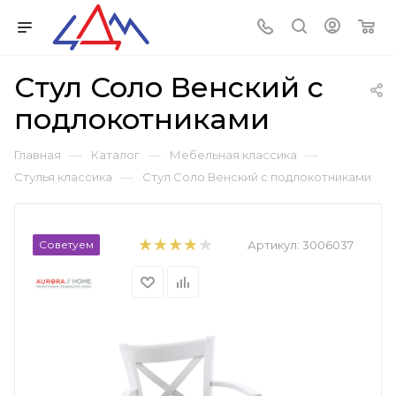
Стул Соло Венский с
подлокотниками
—
—
—
Главная
Каталог
Мебельная классика
—
Стулья классика
Стул Соло Венский с подлокотниками
Советуем
Артикул:
3006037