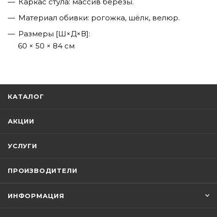
Каркас стула: массив березы.
Материал обивки: рогожка, шёлк, велюр.
Размеры [Ш×Д×В]:
60 × 50 × 84 см
КАТАЛОГ
АКЦИИ
УСЛУГИ
ПРОИЗВОДИТЕЛИ
ИНФОРМАЦИЯ