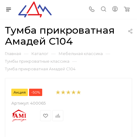
Тумба прикроватная
Амадей С104
—
—
—
Главная
Каталог
Мебельная классика
—
Тумбы прикроватные классика
Тумба прикроватная Амадей С104
Акция
-50%
Артикул:
400065