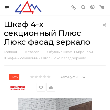
Шкаф 4-х
секционный Плюс
Люкс фасад зеркало
—
—
—
Главная
Каталог
Обувные шкафы Айронори
Шкаф 4-х секционный Плюс Люкс фасад зеркало
-33%
Артикул:
201154