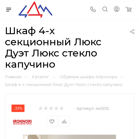
Шкаф 4-х
секционный Люкс
Дуэт Люкс стекло
капучино
—
—
—
Главная
Каталог
Обувные шкафы Айронори
Шкаф 4-х секционный Люкс Дуэт Люкс стекло капучино
-33%
Артикул:
445012