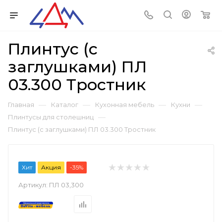
Плинтус (с
заглушками) ПЛ
03.300 Тростник
—
—
—
—
Главная
Каталог
Кухонная мебель
Кухни
—
Плинтусы для столешниц
Плинтус (с заглушками) ПЛ 03.300 Тростник
Хит
Акция
-35%
Артикул:
ПЛ 03,300